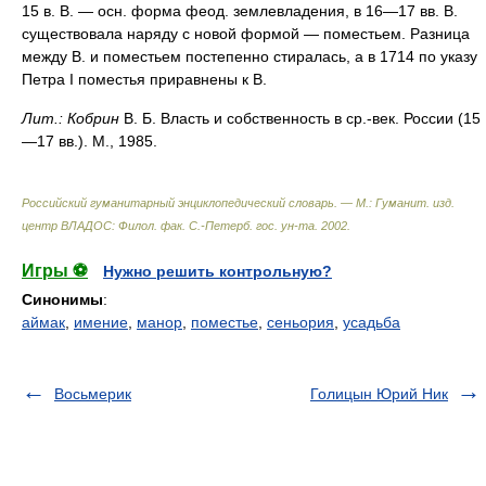
15 в. В. — осн. форма феод. землевладения, в 16—17 вв. В.
существовала наряду с новой формой — поместьем. Разница
между В. и поместьем постепенно стиралась, а в 1714 по указу
Петра I поместья приравнены к В.
Лит.:
Кобрин
В. Б. Власть и собственность в ср.-век. России (15
—17 вв.). М., 1985.
Российский гуманитарный энциклопедический словарь. — М.: Гуманит. изд.
центр ВЛАДОС: Филол. фак. С.-Петерб. гос. ун-та
.
2002
.
Игры ⚽
Нужно решить контрольную?
Синонимы
:
аймак
,
имение
,
манор
,
поместье
,
сеньория
,
усадьба
Восьмерик
Голицын Юрий Ник