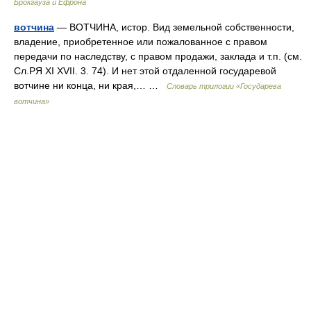
Брокгауза и Ефрона
вотчина
— ВОТЧИНА, истор. Вид земельной собственности,
владение, приобретенное или пожалованное с правом
передачи по наследству, с правом продажи, заклада и т.п. (см.
Сл.РЯ XI XVII. 3. 74). И нет этой отдаленной государевой
вотчине ни конца, ни края,… …
Словарь трилогии «Государева
вотчина»