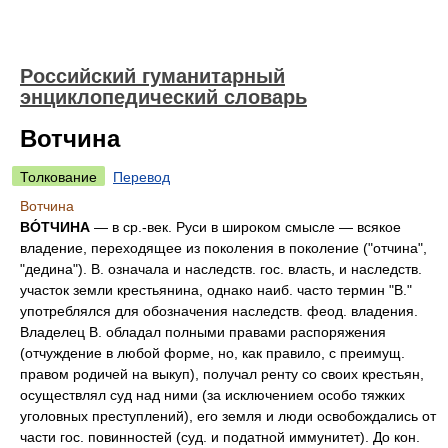
Российский гуманитарный
энциклопедический словарь
Вотчина
Толкование
Перевод
Вотчина
ВО́ТЧИНА
— в ср.-век. Руси в широком смысле — всякое
владение, переходящее из поколения в поколение ("отчина",
"дедина"). В. означала и наследств. гос. власть, и наследств.
участок земли крестьянина, однако наиб. часто термин "В."
употреблялся для обозначения наследств. феод. владения.
Владелец В. обладал полными правами распоряжения
(отчуждение в любой форме, но, как правило, с преимущ.
правом родичей на выкуп), получал ренту со своих крестьян,
осуществлял суд над ними (за исключением особо тяжких
уголовных преступлений), его земля и люди освобождались от
части гос. повинностей (суд. и податной иммунитет). До кон.